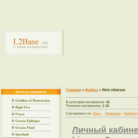
Главная
»
Файлы
» Web обвязки
Анонсы серверов
Goddess of Destruction
В категории материалов:
42
Показано материалов:
1-10
High Five
Сортировать по:
Дате
·
Названию
·
Рейтингу
Freya
Gracia Epilogue
Личный кабине
Gracia Final
Interlude