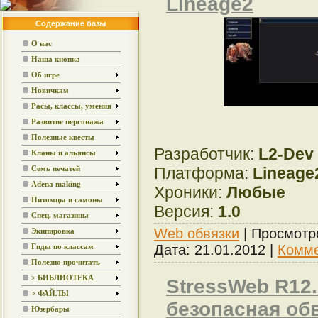
Lineage2
Содержание базы
О нас
Наша кнопка
Об игре
Новичкам
Расы, классы, умения
Развитие персонажа
Полезные квесты
Разработчик:
L2-Dev
Кланы и альянсы
Платформа:
Lineage
Семь печатей
Adena making
Хроники:
Любые
Питомцы и самоны
Версия:
1.0
Спец. магазины
Web обвязки
| Просмотр
Экипировка
Дата:
21.01.2012
|
Комме
Гиды по классам
Полезно прочитать
> БИБЛИОТЕКА
StressWeb R12.0
> ФАЙЛЫ
безопасная обв
Юзербары