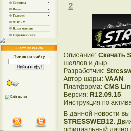
2
Сервисы
Видео
Галерея
ФОРУМ
Ваши мнения
Обратная связь
Знаете ли вы что
Описание:
Скачать S
Поиск по сайту
шеллов и дыр
Разработчик:
Stress
Автор шары:
VAAN
Платформа:
CMS Lin
Версия:
R12.09.15
Инструкция по актива
В данной новости вы
STRESSWEB12
. Дв
официальный лично 