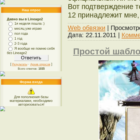
Вот подтверждение то
Наш опрос
12 принадлежит мне, 
Давно вы в Lineage2
1я неделя пошла :)
Web обвязки
| Просмотр
месяц уже играю
пол года
Дата:
22.11.2011
|
Комме
1 год
2-3 года
Простой шабло
Я вообще не помню себя
без Lineage2
[
·
]
Результаты
Архив опросов
Всего ответов:
1035
Форма входа
Для пополнения базы
материалами, необходимо
авторизоваться!