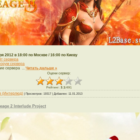
ря 2012 в 18:00 по Москве / 16:00 по Киеву
йт сервера
орум сервера
ие сервера
...
Читать дальше »
Оцени сервер:
Рейтинг
:
3.1
/
491
de (Интерлюд)
| Просмотров: 19317 | Добавлен:
11.01.2013
eage 2 Interlude Project