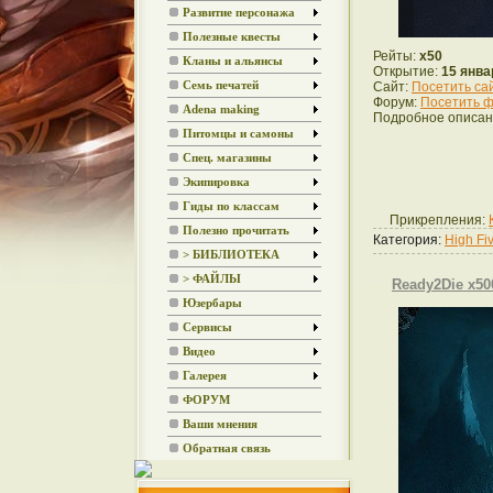
Развитие персонажа
Полезные квесты
Рейты:
x50
Кланы и альянсы
Открытие:
15 янва
Семь печатей
Сайт:
Посетить са
Форум:
Посетить ф
Adena making
Подробное описан
Питомцы и самоны
Спец. магазины
Экипировка
Гиды по классам
Прикрепления:
Полезно прочитать
Категория:
High Fi
> БИБЛИОТЕКА
> ФАЙЛЫ
Ready2Die x50
Юзербары
Сервисы
Видео
Галерея
ФОРУМ
Ваши мнения
Обратная связь