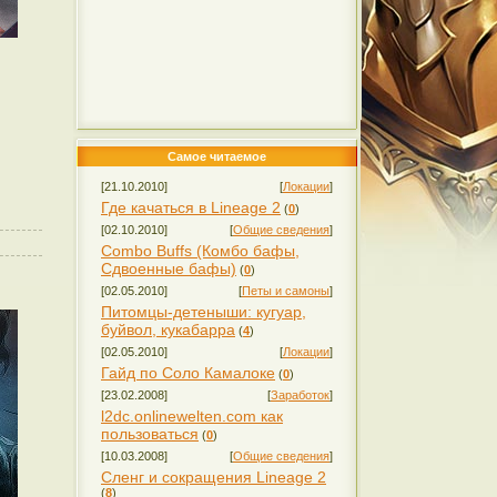
Самое читаемое
[21.10.2010]
[
Локации
]
Где качаться в Lineage 2
(
0
)
[02.10.2010]
[
Общие сведения
]
Combo Buffs (Комбо бафы,
Сдвоенные бафы)
(
0
)
[02.05.2010]
[
Петы и самоны
]
Питомцы-детеныши: кугуар,
буйвол, кукабарра
(
4
)
[02.05.2010]
[
Локации
]
Гайд по Соло Камалоке
(
0
)
[23.02.2008]
[
Заработок
]
l2dc.onlinewelten.com как
пользоваться
(
0
)
[10.03.2008]
[
Общие сведения
]
Сленг и сокращения Lineage 2
(
8
)