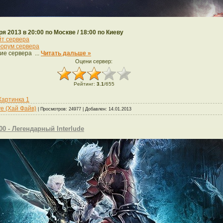
ря 2013 в 20:00 по Москве / 18:00 по Киеву
йт сервера
орум сервера
ие сервера
...
Читать дальше »
Оцени сервер:
Рейтинг
:
3.1
/
655
Картинка 1
ve (Хай Файв)
| Просмотров: 24977 | Добавлен:
14.01.2013
00 - Легендарный Interlude