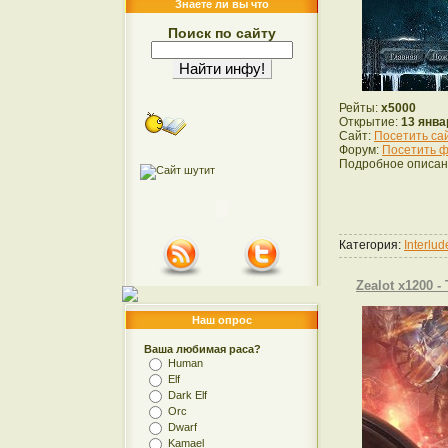
Знаете ли вы что
Поиск по сайту
Рейты:
x5000
Открытие:
13 янва
Сайт:
Посетить са
Форум:
Посетить ф
Подробное описан
Категория:
Interlu
Zealot x1200 
Наш опрос
Ваша любимая раса?
Human
Elf
Dark Elf
Orc
Dwarf
Kamael