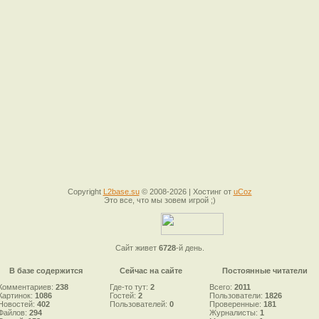
Copyright
L2base.su
© 2008-2026 |
Хостинг от
uCoz
Это все, что мы зовем игрой ;)
Сайт живет
6728
-й день.
В базе содержится
Сейчас на сайте
Постоянные читатели
Комментариев:
238
Где-то тут:
2
Всего:
2011
Картинок:
1086
Гостей:
2
Пользователи:
1826
Новостей:
402
Пользователей:
0
Проверенные:
181
Файлов:
294
Журналисты:
1