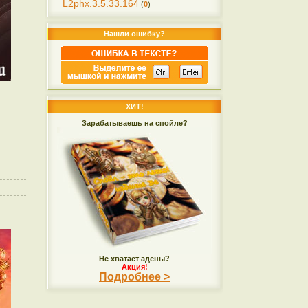
L2phx.3.5.33.164
(
0
)
Нашли ошибку?
ХИТ!
Зарабатываешь на спойле?
Не хватает адены?
Акция!
Подробнее >