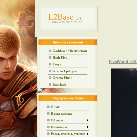
Анонсы серверов
Goddess of Destruction
High Five
FiveWorld x50 
Freya
Gracia Epilogue
Gracia Final
Interlude
Содержание базы
О нас
Наша кнопка
Об игре
Новичкам
Расы, классы, умения