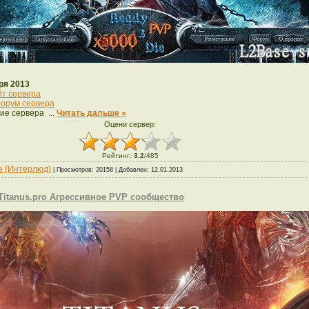
ря 2013
йт сервера
орум сервера
ие сервера
...
Читать дальше »
Оцени сервер:
Рейтинг
:
3.2
/
485
de (Интерлюд)
| Просмотров: 20158 | Добавлен:
12.01.2013
- Titanus.pro Агрессивное PVP сообщество