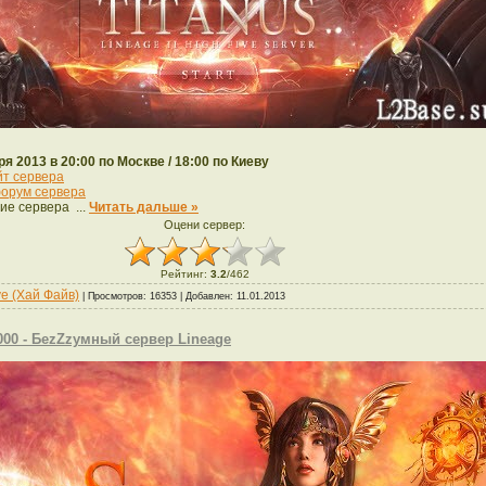
ря 2013 в 20:00 по Москве / 18:00 по Киеву
йт сервера
орум сервера
ие сервера
...
Читать дальше »
Оцени сервер:
Рейтинг
:
3.2
/
462
ve (Хай Файв)
| Просмотров: 16353 | Добавлен:
11.01.2013
000 - БеzZzумный сервер Lineage