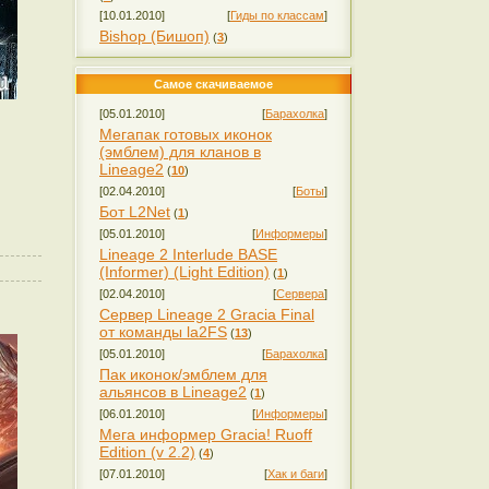
[10.01.2010]
[
Гиды по классам
]
Bishop (Бишоп)
(
3
)
Самое скачиваемое
[05.01.2010]
[
Барахолка
]
Мегапак готовых иконок
(эмблем) для кланов в
Lineage2
(
10
)
[02.04.2010]
[
Боты
]
Бот L2Net
(
1
)
[05.01.2010]
[
Информеры
]
Lineage 2 Interlude BASE
(Informer) (Light Edition)
(
1
)
[02.04.2010]
[
Сервера
]
Сервер Lineage 2 Gracia Final
от команды la2FS
(
13
)
[05.01.2010]
[
Барахолка
]
Пак иконок/эмблем для
альянсов в Lineage2
(
1
)
[06.01.2010]
[
Информеры
]
Мега информер Gracia! Ruoff
Edition (v 2.2)
(
4
)
[07.01.2010]
[
Хак и баги
]