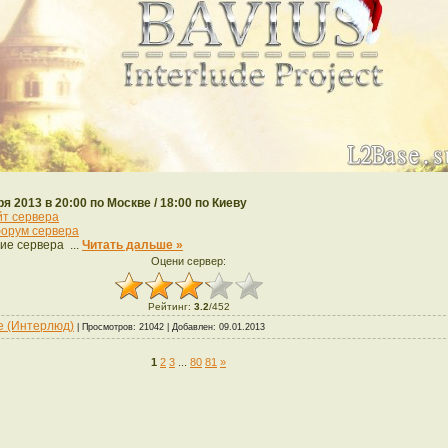
ря 2013 в 20:00 по Москве / 18:00 по Киеву
йт сервера
орум сервера
ие сервера
...
Читать дальше »
Оцени сервер:
Рейтинг
:
3.2
/
452
de (Интерлюд)
| Просмотров: 21042 | Добавлен:
09.01.2013
1
2
3
...
80
81
»