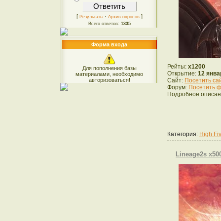
[
·
]
Результаты
Архив опросов
Всего ответов:
1335
Форма входа
Рейты:
x1200
Для пополнения базы
Открытие:
12 янва
материалами, необходимо
авторизоваться!
Сайт:
Посетить са
Форум:
Посетить ф
Подробное описан
Категория:
High Fi
Lineage2s x50