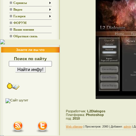
Сервисы
Видео
Галерея
ФОРУМ
Ваши мнения
Обратная связь
Знаете ли вы что
Поиск по сайту
Разработчик:
L2Dialogos
Платформа:
Photoshop
год:
2010
Web обвязки
| Просмотров: 2060 | Добавил:
admin
| Д