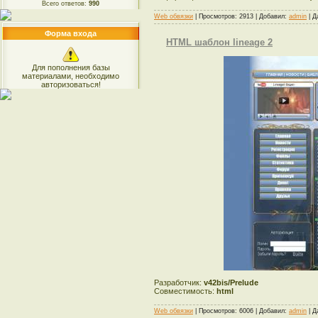
Всего ответов:
990
Web обвязки
| Просмотров: 2913 | Добавил:
admin
| Д
Форма входа
HTML шаблон lineage 2
Для пополнения базы
материалами, необходимо
авторизоваться!
Разработчик:
v42bis/Prelude
Совместимость:
html
Web обвязки
| Просмотров: 6006 | Добавил:
admin
| Д