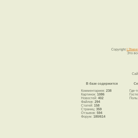
Copyright
L2base
Это вс
Сай
В базе содержится
Се
Комментариев:
238
Где-т
Картинок:
1086
Гост
Новостей:
402
Поль
Файлов:
294
Статей:
158
Страниц:
359
Отзывов:
594
Форум:
180/614