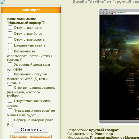
Дизайн "decline" от "круглый кв
Наш опрос
Ваше понимание
"Идеальный сервер"?
Отсутствие лагов
Отсутствие ботов
Отсутствие доната
Ежедневные эвенты
Возможность
использовать ботов (хотябы
торговых)
Умеренный донат (аля
рус офф)
Возможнось покупки
многого за WMZ (S, точки,
эпики...)
Строгие правила сервера
(нет матов, контроль
трейдов...)
Отсутствие каких либо
правил
"Идеальных серверов" не
бывает и не будет :(
Сервер на котором рулю
Я! :)
Разработчик:
Круглый квадрат
Совместимость:
Photoshop
[
·
]
Результаты
Архив опросов
Информация:
Платный шаблон от Мальцев