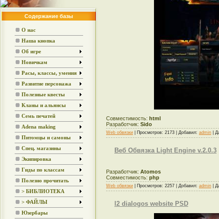
Содержание базы
О нас
Наша кнопка
Об игре
Новичкам
Расы, классы, умения
Развитие персонажа
Полезные квесты
Кланы и альянсы
Семь печатей
Совместимость:
html
Разработчик:
Sido
Adena making
Web обвязки
| Просмотров: 2173 | Добавил:
admin
| Д
Питомцы и самоны
Спец. магазины
Веб Обвязка Light Engine v.2.0.3
Экипировка
Гиды по классам
Разработчик:
Atomos
Совместимость:
php
Полезно прочитать
Web обвязки
| Просмотров: 2257 | Добавил:
admin
| Д
> БИБЛИОТЕКА
> ФАЙЛЫ
l2 dialogos website PSD
Юзербары