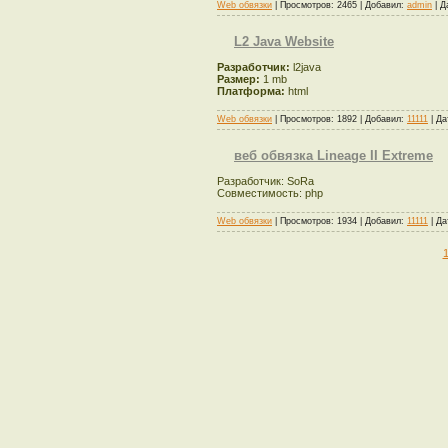
Web обвязки
| Просмотров: 2465 | Добавил:
admin
| Д
L2 Java Website
Разработчик:
l2java
Размер:
1 mb
Платформа:
html
Web обвязки
| Просмотров: 1892 | Добавил:
11111
| Да
веб обвязка Lineage II Extreme
Разработчик: SoRa
Совместимость: php
Web обвязки
| Просмотров: 1934 | Добавил:
11111
| Да
1