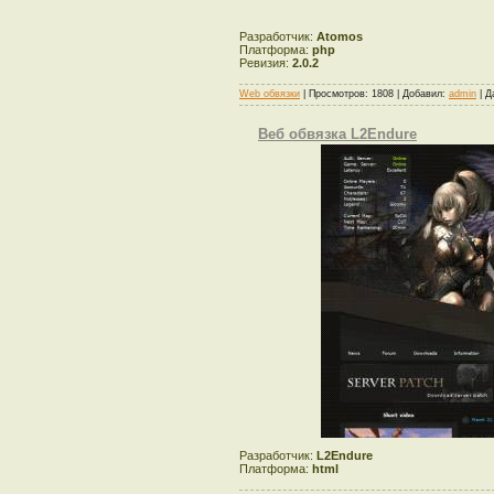
Разработчик:
Atomos
Платформа:
php
Ревизия:
2.0.2
Web обвязки
| Просмотров: 1808 | Добавил:
admin
| Д
Веб обвязка L2Endure
Разработчик:
L2Endure
Платформа:
html