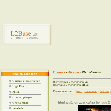
Главная
»
Файлы
» Web обвязки
Анонсы серверов
Goddess of Destruction
В категории материалов:
42
Показано материалов:
31-40
High Five
Сортировать по:
Дате
·
Названию
·
Рейтингу
Freya
Gracia Epilogue
html шаблон для сайта lienage 2
Gracia Final
Interlude