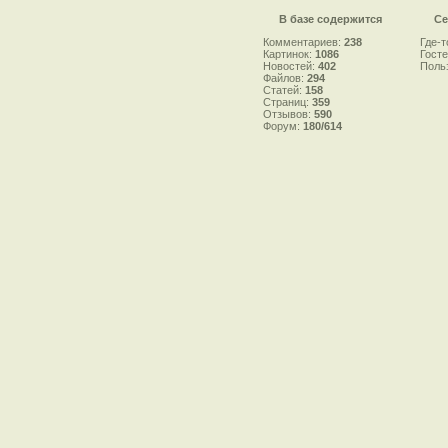
В базе содержится
Се
Комментариев:
238
Где-т
Картинок:
1086
Гост
Новостей:
402
Поль
Файлов:
294
Статей:
158
Страниц:
359
Отзывов:
590
Форум:
180/614