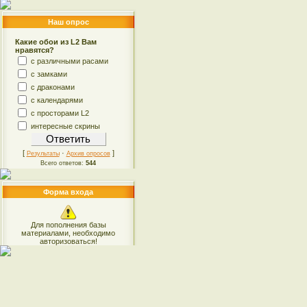
Наш опрос
Какие обои из L2 Вам
нравятся?
с различными расами
с замками
с драконами
с календарями
с просторами L2
интересные скрины
[
·
]
Результаты
Архив опросов
Всего ответов:
544
Форма входа
Для пополнения базы
материалами, необходимо
авторизоваться!