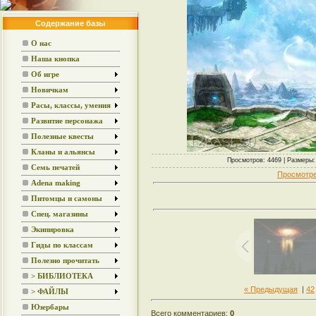
Содержание базы
О нас
Наша кнопка
Об игре
Новичкам
Расы, классы, умения
Развитие персонажа
Полезные квесты
Кланы и альянсы
Просмотров: 4469 | Размеры: 
Семь печатей
Просмотре
Adena making
Питомцы и самоны
Спец. магазины
Экипировка
Гиды по классам
Полезно прочитать
> БИБЛИОТЕКА
« Предыдущая
|
42
> ФАЙЛЫ
Юзербары
Всего комментариев:
0