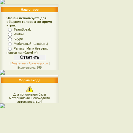
Наш опрос
Что вы используете для
общения голосом во время
игры:
TeamSpeak
Ventrilo
Skype
Мобильный телефон :)
Рельсу! Мы и без этих
понтов нагибаем! >:)
[
·
]
Результаты
Архив опросов
Всего ответов:
575
Форма входа
Для пополнения базы
материалами, необходимо
авторизоваться!