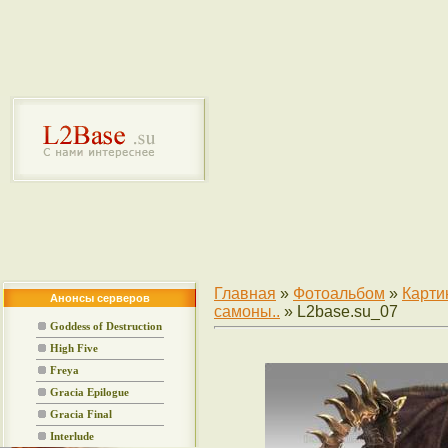
Главная
»
Фотоальбом
»
Карти
Анонсы серверов
самоны..
» L2base.su_07
Goddess of Destruction
High Five
Freya
Gracia Epilogue
Gracia Final
Interlude