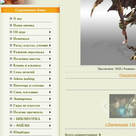
Содержание базы
О нас
Наша кнопка
Об игре
Новичкам
Расы, классы, умения
Развитие персонажа
Полезные квесты
Кланы и альянсы
Просмотров: 5528 | Размеры: 
Семь печатей
Просмотре
Adena making
Питомцы и самоны
Спец. магазины
Экипировка
Гиды по классам
Полезно прочитать
> БИБЛИОТЕКА
« Предыдущая
|
65
> ФАЙЛЫ
Юзербары
Всего комментариев:
0