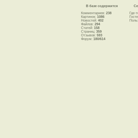
В базе содержится
Се
Комментариев:
238
Где-т
Картинок:
1086
Гост
Новостей:
402
Поль
Файлов:
294
Статей:
158
Страниц:
359
Отзывов:
593
Форум:
180/614