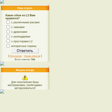
Наш опрос
Какие обои из L2 Вам
нравятся?
с различными расами
с замками
с драконами
с календарями
с просторами L2
интересные скрины
[
·
]
Результаты
Архив опросов
Всего ответов:
544
Форма входа
Для пополнения базы
материалами, необходимо
авторизоваться!