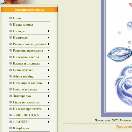
Содержание базы
О нас
Наша кнопка
Об игре
Новичкам
Расы, классы, умения
Развитие персонажа
Полезные квесты
Кланы и альянсы
Семь печатей
Adena making
Питомцы и самоны
Спец. магазины
Экипировка
Гиды по классам
Полезно прочитать
> БИБЛИОТЕКА
Просмотров: 5007 | Размеры: 
> ФАЙЛЫ
Просмотре
Юзербары