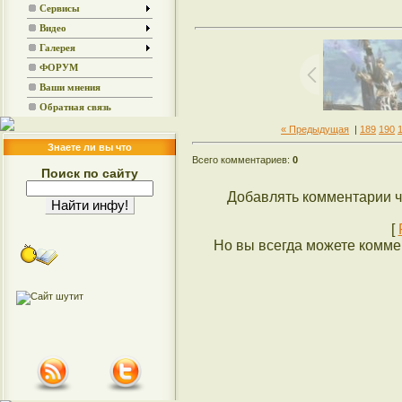
Сервисы
Видео
Галерея
ФОРУМ
Ваши мнения
Обратная связь
« Предыдущая
|
189
190
Знаете ли вы что
Всего комментариев:
0
Поиск по сайту
Добавлять комментарии ч
[
Но вы всегда можете коммен