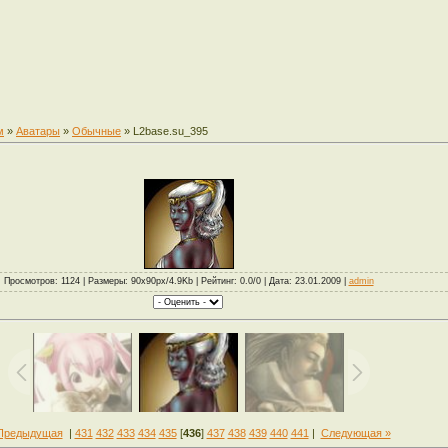
м
»
Аватары
»
Обычные
» L2base.su_395
Просмотров: 1124 | Размеры: 90x90px/4.9Kb | Рейтинг: 0.0/0 | Дата: 23.01.2009 |
admin
Предыдущая
|
431
432
433
434
435
[
436
]
437
438
439
440
441
|
Следующая »