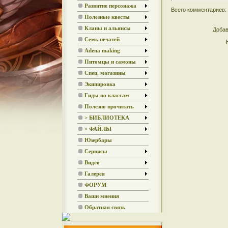
Развитие персонажа
Всего комментариев:
Полезные квесты
Кланы и альянсы
Добав
Семь печатей
Adena making
Питомцы и самоны
Спец. магазины
Экипировка
Гиды по классам
Полезно прочитать
> БИБЛИОТЕКА
> ФАЙЛЫ
Юзербары
Сервисы
Видео
Галерея
ФОРУМ
Ваши мнения
Обратная связь