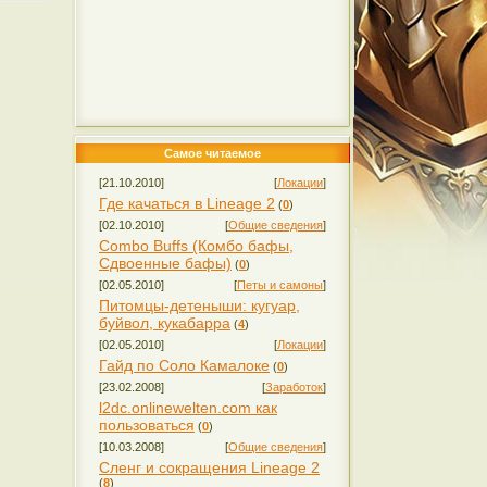
Самое читаемое
[21.10.2010]
[
Локации
]
Где качаться в Lineage 2
(
0
)
[02.10.2010]
[
Общие сведения
]
Combo Buffs (Комбо бафы,
Сдвоенные бафы)
(
0
)
[02.05.2010]
[
Петы и самоны
]
Питомцы-детеныши: кугуар,
буйвол, кукабарра
(
4
)
[02.05.2010]
[
Локации
]
Гайд по Соло Камалоке
(
0
)
[23.02.2008]
[
Заработок
]
l2dc.onlinewelten.com как
пользоваться
(
0
)
[10.03.2008]
[
Общие сведения
]
Сленг и сокращения Lineage 2
(
8
)