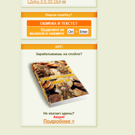
L2phx.3.5.33.164
(
0
)
Нашли ошибку?
ХИТ!
Зарабатываешь на спойле?
Не хватает адены?
Акция!
Подробнее >