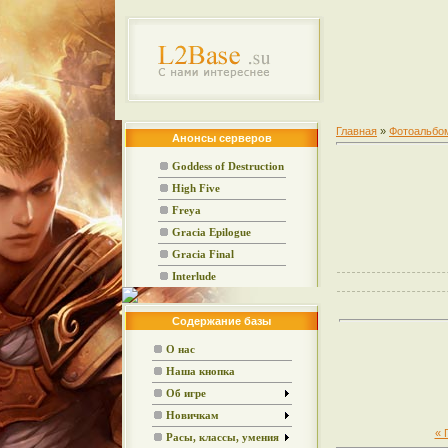
Главная
»
Фотоальбо
Анонсы серверов
Goddess of Destruction
High Five
Freya
Gracia Epilogue
Gracia Final
Interlude
Содержание базы
О нас
Наша кнопка
Об игре
Новичкам
« 
Расы, классы, умения