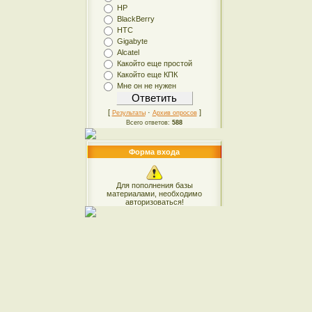
HP
BlackBerry
HTC
Gigabyte
Alcatel
Какойто еще простой
Какойто еще КПК
Мне он не нужен
[
·
]
Результаты
Архив опросов
Всего ответов:
588
Форма входа
Для пополнения базы
материалами, необходимо
авторизоваться!