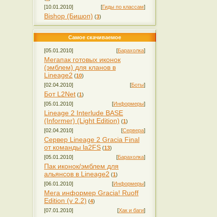
[10.01.2010]
[
Гиды по классам
]
Bishop (Бишоп)
(
3
)
Самое скачиваемое
[05.01.2010]
[
Барахолка
]
Мегапак готовых иконок
(эмблем) для кланов в
Lineage2
(
10
)
[02.04.2010]
[
Боты
]
Бот L2Net
(
1
)
[05.01.2010]
[
Информеры
]
Lineage 2 Interlude BASE
(Informer) (Light Edition)
(
1
)
[02.04.2010]
[
Сервера
]
Сервер Lineage 2 Gracia Final
от команды la2FS
(
13
)
[05.01.2010]
[
Барахолка
]
Пак иконок/эмблем для
альянсов в Lineage2
(
1
)
[06.01.2010]
[
Информеры
]
Мега информер Gracia! Ruoff
Edition (v 2.2)
(
4
)
[07.01.2010]
[
Хак и баги
]