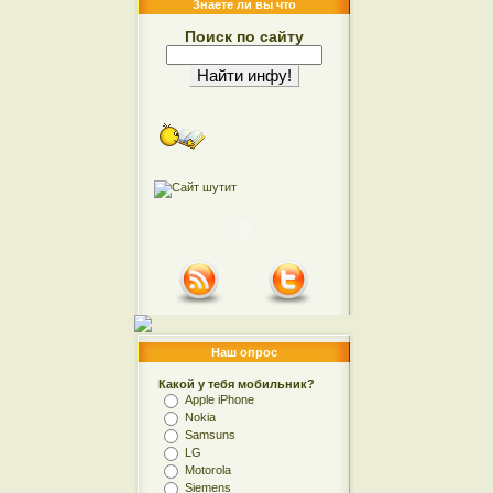
Знаете ли вы что
Поиск по сайту
Наш опрос
Какой у тебя мобильник?
Apple iPhone
Nokia
Samsuns
LG
Motorola
Siemens