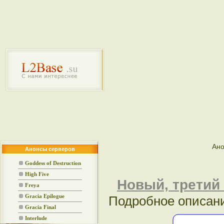
Ано
Анонсы серверов
Goddess of Destruction
High Five
Новый, третий 
Freya
Gracia Epilogue
Подробное описан
Gracia Final
Interlude