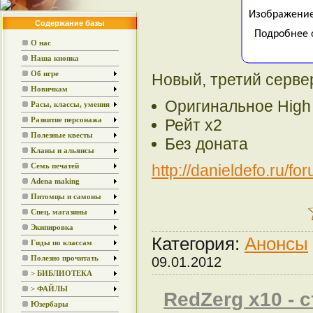
Содержание базы
О нас
Наша кнопка
Об игре
Новый, третий сервер
Новичкам
Оригинальное High 
Расы, классы, умения
Рейт х2
Развитие персонажа
Полезные квесты
Без доната
Кланы и альянсы
http://danieldefo.ru/
Семь печатей
Adena making
Питомцы и самоны
Спец. магазины
Экипировка
Категория:
Анонсы
Гиды по классам
Полезно прочитать
09.01.2012
> БИБЛИОТЕКА
> ФАЙЛЫ
RedZerg x10 - с
Юзербары