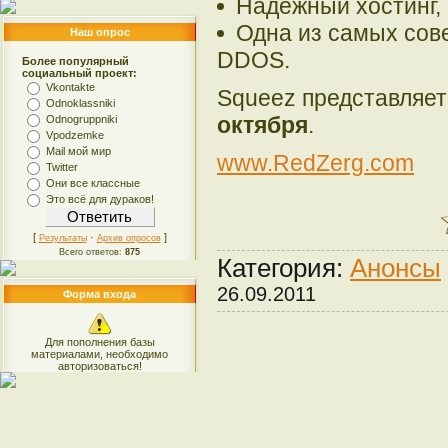
Надежный хостинг, 
Одна из самых сов
Наш опрос
DDOS.
Более популярный
социальный проект:
Vkontakte
Squeez представляет
Odnoklassniki
октября
.
Odnogruppniki
Vpodzemke
Mail мой мир
www.RedZerg.com
Twitter
Они все классные
Это всё для дураков!
[
·
]
Результаты
Архив опросов
Всего ответов:
875
Категория:
Анонсы
26.09.2011
Форма входа
Для пополнения базы
материалами, необходимо
авторизоваться!