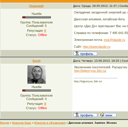
Chuangzhi
Дата: Среда, 29.05.2013, 11:37 | Соо
Овладение загадочной энергией ци, 
Ньюби
Даосская алхимия, китайская йога.
Группа: Пользователи
Сообщений:
5
Центр «Дао Дэ» приглашает Вас на п
Репутация:
0
Справки по телефонам: 7 495 641-55-
Статус:
Offline
Электронная почта:
msk@daode.ru
Сайт:
http://www.daode.ru
Serzh
Дата: Четверг, 13.06.2013, 19:25 | С
Увеличение посетителей. Раскрутка
http://bigtorryou.3dn.ru/
http://bigtorryou.3dn.ru/
Ньюби
Группа: Пользователи
Сообщений:
4
Репутация:
0
Статус:
Offline
Форум
»
Новости базы
»
Новости и объявления
»
Даосская алхимия. Занятия. Москва