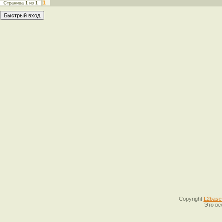
1
Страница
1
из
1
Copyright
L2base
Это вс