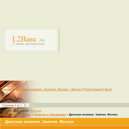
Главная
|
Даосская алхимия. Занятия. Москва - Форум
|
Регистрация
|
Вход
1
Страница
1
из
1
Модератор форума:
Bistrogrif
Форум
»
Новости базы
»
Новости и объявления
»
Даосская алхимия. Занятия. Москва
Даосская алхимия. Занятия. Москва