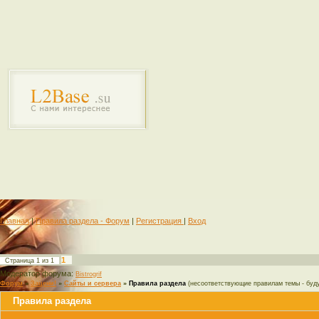
Главная
|
Правила раздела - Форум
|
Регистрация
|
Вход
1
Страница
1
из
1
Модератор форума:
Bistrogrif
Форум
»
Зацени!
»
Сайты и сервера
»
Правила раздела
(несоответствующие правилам темы - буду
Правила раздела