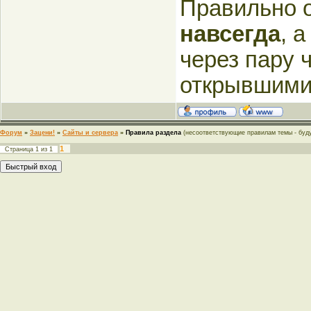
Правильно 
навсегда
, 
через пару 
открывшими
Форум
»
Зацени!
»
Сайты и сервера
»
Правила раздела
(несоответствующие правилам темы - буду
1
Страница
1
из
1