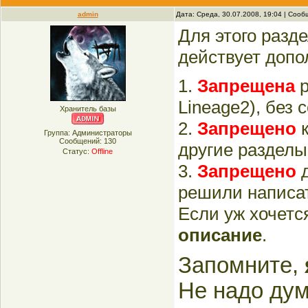
admin
Дата: Среда, 30.07.2008, 19:04 | Соо
Для этого разд
действует допо
1.
Запрещена
р
Lineage2), без 
Хранитель базы
2.
Запрещено
к
Группа: Администраторы
Сообщений:
130
другие разделы
Статус:
Offline
3.
Запрещено
д
решили написат
Если уж хочетс
описание
.
Запомните,
Не надо дум