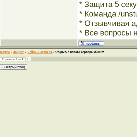
* Защита 5 сек
* Команда /unst
* Отзывчивая 
* Все вопросы 
Форум
»
Зацени!
»
Сайты и сервера
»
Открытие нового сервера х5000!!!
1
Страница
1
из
1