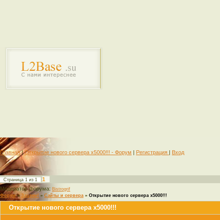
Главная
|
Открытие нового сервера х5000!!! - Форум
|
Регистрация
|
Вход
1
Страница
1
из
1
Модератор форума:
Bistrogrif
Форум
»
Зацени!
»
Сайты и сервера
»
Открытие нового сервера х5000!!!
Открытие нового сервера х5000!!!