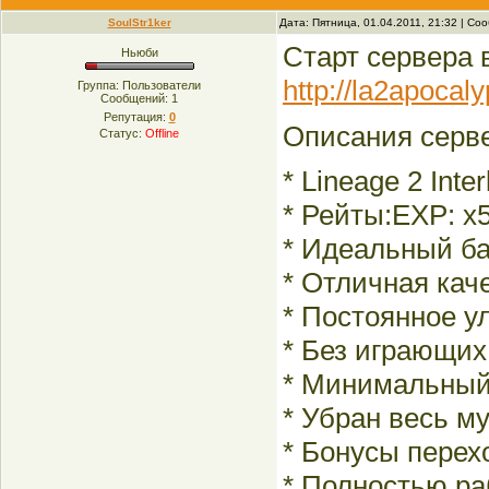
SoulStr1ker
Дата: Пятница, 01.04.2011, 21:32 | С
Старт сервера 
Ньюби
http://la2apocal
Группа: Пользователи
Сообщений:
1
Репутация:
0
Описания серв
Статус:
Offline
* Lineage 2 Int
* Рейты:EXP: x5
* Идеальный ба
* Отличная каче
* Постоянное у
* Без играющих
* Минимальный 
* Убран весь му
* Бонусы перех
* Полностью раб