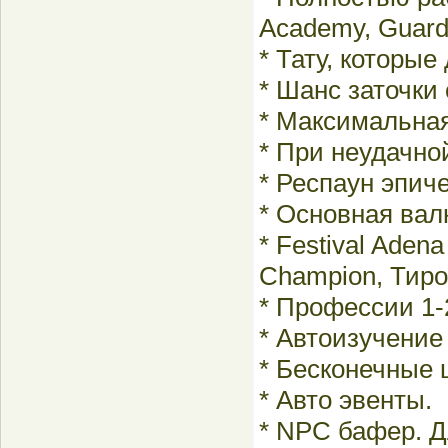
Academy, Guards
* Тату, которы
* Шанс заточки
* Максимальная
* При неудачно
* Респаун эпич
* Основная валю
* Festival Aden
Champion, Тиро
* Профессии 1-
* Автоизучение 
* Бесконечные 
* Авто эвенты.
* NPC бафер. Д