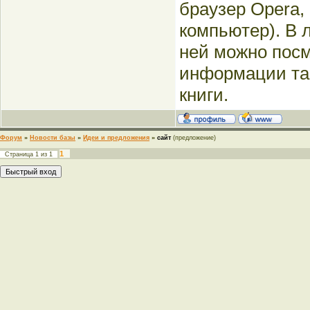
браузер Opera,
компьютер). В 
ней можно посм
информации там
книги.
Форум
»
Новости базы
»
Идеи и предложения
»
сайт
(предложение)
1
Страница
1
из
1