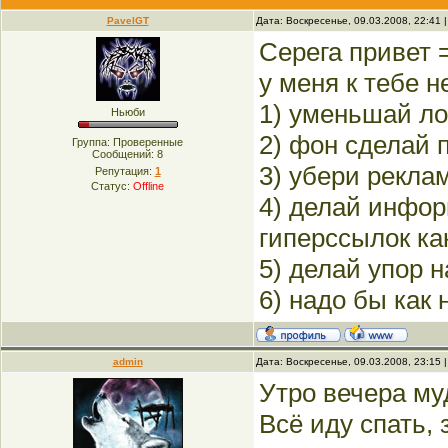
PavelGT
Дата: Воскресенье, 09.03.2008, 22:41
Серега привет 
у меня к тебе 
1) уменьшай ло
Ньюби
2) фон сделай 
Группа: Проверенные
Сообщений:
8
3) убери рекла
Репутация:
1
Статус:
Offline
4) делай инфо
гиперссылок как
5) делай упор
6) надо бы как
admin
Дата: Воскресенье, 09.03.2008, 23:15
Утро вечера му
Всё иду спать, 