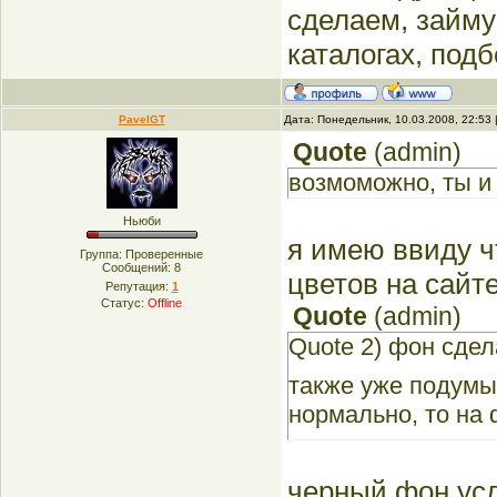
сделаем, займу
каталогах, под
PavelGT
Дата: Понедельник, 10.03.2008, 22:53
Quote
(
admin
)
возмоможно, ты и
Ньюби
я имею ввиду ч
Группа: Проверенные
Сообщений:
8
цветов на сайте
Репутация:
1
Статус:
Offline
Quote
(
admin
)
Quote 2) фон сде
также уже подумы
нормально, то на
черный фон усл