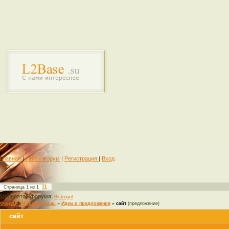
Главная
|
сайт - Форум
|
Регистрация
|
Вход
1
Страница
1
из
1
Модератор форума:
Bistrogrif
Форум
»
Новости базы
»
Идеи и предложения
»
сайт
(предложение)
сайт