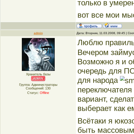
только в умерен
вот все мои мы
admin
Дата: Вторник, 11.03.2008, 09:45 | С
Люблю правиль
Вечером займус
Возможно я и о
очередь для П
Хранитель базы
для народа
Группа: Администраторы
переключателя 
Сообщений:
130
Статус:
Offline
вариант, сдела
выберает как е
Всётаки я юкоз
быть массовым 