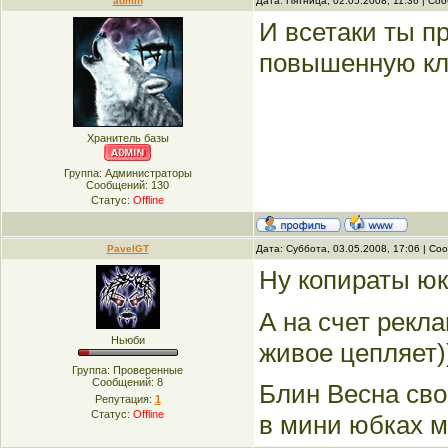
admin
Дата: Пятница, 02.05.2008, 11:36 | С
И всетаки ты п
повышенную кли
Хранитель базы
Группа: Администраторы
Сообщений:
130
Статус:
Offline
PavelGT
Дата: Суббота, 03.05.2008, 17:06 | С
Ну копираты юк
А на счет рекл
Ньюби
живое цепляет))
Группа: Проверенные
Сообщений:
8
Блин Весна свое
Репутация:
1
Статус:
Offline
в мини юбках м