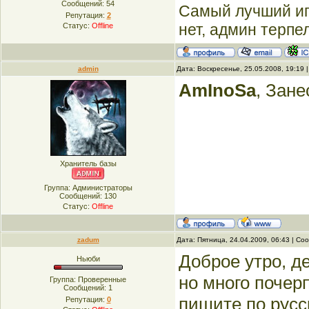
Сообщений:
54
Самый лучший игр
Репутация:
2
нет, админ терпел
Статус:
Offline
admin
Дата: Воскресенье, 25.05.2008, 19:19
AmInoSa
, Зан
Хранитель базы
Группа: Администраторы
Сообщений:
130
Статус:
Offline
zadum
Дата: Пятница, 24.04.2009, 06:43 | С
Доброе утро, де
Ньюби
но много почерп
Группа: Проверенные
Сообщений:
1
пишите по русск
Репутация:
0