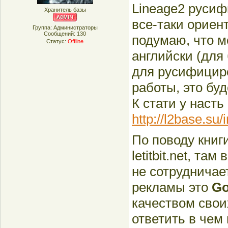
Lineage2 русиф
Хранитель базы
все-таки ориент
Группа: Администраторы
Сообщений:
130
подумаю, что м
Статус:
Offline
английски (для
для русифициро
работы, это буд
К стати у насть
http://l2base.su
По поводу книг
letitbit.net, т
не сотрудничае
рекламы это
Go
качеством свои
ответить в чем