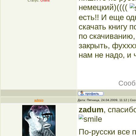
Статус:
Offline
немецкий)((((
есть!! И еще од
скачать книгу п
по скачиванию, 
закрыть, фуххх
нам не надо, и 
Сооб
admin
Дата: Пятница, 24.04.2009, 11:12 | С
zadum
, спасиб
По-русски все п