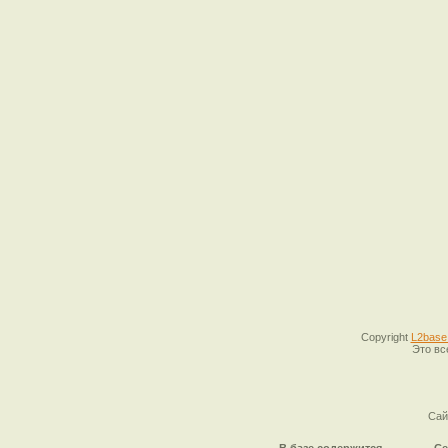
Copyright
L2base
Это вс
Сай
В базе содержится
Се