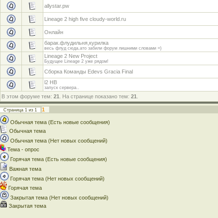
allystar.pw
Lineage 2 high five cloudy-world.ru
Онлайн
барак.флудильня,курилка
весь флуд сюда,ато забили форум лишними словами =)
Lineage 2 New Project
Будущее Lineage 2 уже рядом!
Сборка Команды Edevs Gracia Final
l2 HB
запуск сервера..
В этом форуме тем:
21
. На странице показано тем:
21
.
1
Страница
1
из
1
Обычная тема (Есть новые сообщения)
Обычная тема
Обычная тема (Нет новых сообщений)
Тема - опрос
Горячая тема (Есть новые сообщения)
Важная тема
Горячая тема (Нет новых сообщений)
Горячая тема
Закрытая тема (Нет новых сообщений)
Закрытая тема