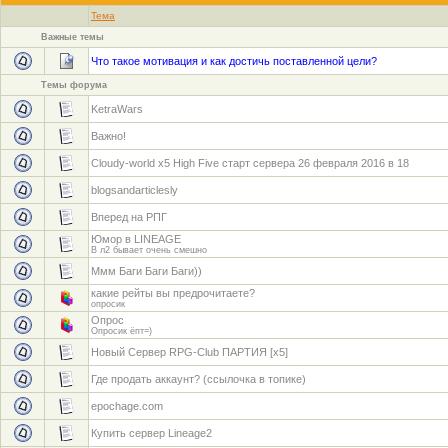
Тема
Важные темы
Что такое мотивация и как достичь поставленной цели?
Темы форума
KetraWars
Важно!
Cloudy-world х5 High Five cтарт сервера 26 февраля 2016 в 18
blogsandarticlesly
Вперед на РПГ
Юмор в LINEAGE
В л2 бывает очень смешно
Ммм Баги Баги Баги))
какие рейты вы предрочитаете?
опросик
Опрос
Опросик ёпт=)
Новый Сервер RPG-Club ПАРТИЯ [x5]
Где продать аккаунт? (ссылочка в топике)
epochage.com
Купить сервер Lineage2