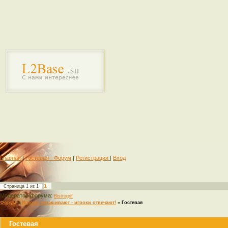
Главная
|
Гостевая - Форум
|
Регистрация
|
Вход
1
Страница
1
из
1
Модератор форума:
Bistrogrif
Форум
»
Игроки спрашивают - игроки отвечают!
»
Гостевая
Гостевая