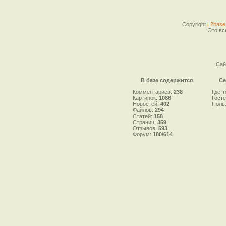
Copyright
L2base
Это вс
Сай
В базе содержится
Се
Комментариев:
238
Где-т
Картинок:
1086
Гост
Новостей:
402
Поль
Файлов:
294
Статей:
158
Страниц:
359
Отзывов:
593
Форум:
180/614