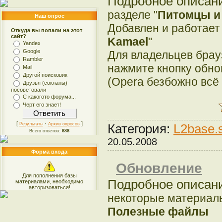
Подробное описан
разделе "
Питомцы и
Наш опрос
Добавлен и работает
Откуда вы попали на этот
сайт?
Kamael
"
Yandex
Google
Для владельцев бра
Rambler
нажмите кнопку обно
Mail
Другой поисковик
(Opera безбожно всё 
Друзья (сокланы)
посоветовали
С какогото форума...
Черт его знает!
[
·
]
Результаты
Архив опросов
Категория:
L2base.
Всего ответов:
688
20.05.2008
Форма входа
Обновление
Для пополнения базы
Подробное описан
материалами, необходимо
авторизоваться!
некоторые материал
Полезные файлы