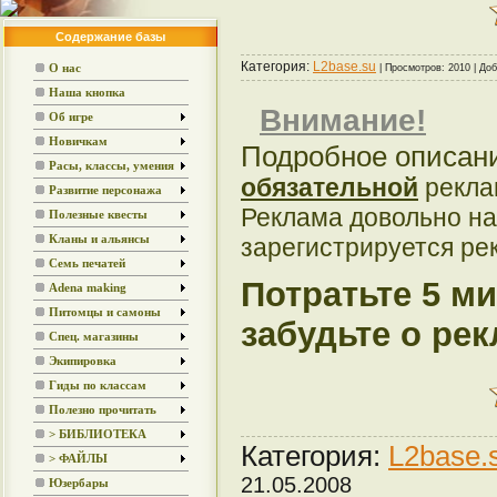
Содержание базы
Категория:
L2base.su
О нас
| Просмотров: 2010 | До
Наша кнопка
Внимание!
Об игре
Новичкам
Подробное описан
Расы, классы, умения
обязательной
рекла
Развитие персонажа
Реклама довольно наз
Полезные квесты
Кланы и альянсы
зарегистрируется ре
Семь печатей
Потратьте 5 м
Adena making
Питомцы и самоны
забудьте о ре
Спец. магазины
Экипировка
Гиды по классам
Полезно прочитать
> БИБЛИОТЕКА
Категория:
L2base.
> ФАЙЛЫ
21.05.2008
Юзербары