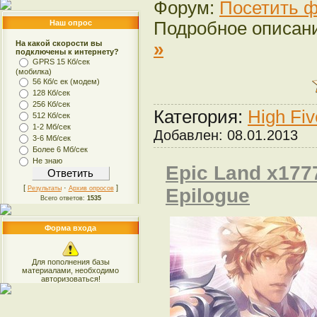
Форум:
Посетить ф
Наш опрос
Подробное описан
На какой скорости вы
»
подключены к интернету?
GPRS 15 Кб/сек
(мобилка)
56 Кб/с ек (модем)
128 Кб/сек
256 Кб/сек
Категория:
High Fi
512 Кб/сек
1-2 Мб/сек
Добавлен:
08.01.2013
3-6 Мб/сек
Более 6 Мб/сек
Не знаю
Epic Land x177
[
·
]
Результаты
Архив опросов
Epilogue
Всего ответов:
1535
Форма входа
Для пополнения базы
материалами, необходимо
авторизоваться!