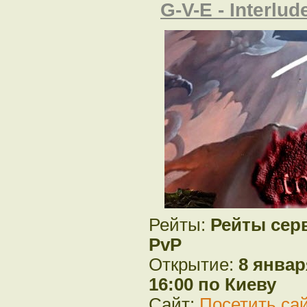
G-V-E - Interlu
Рейты:
Рейты сер
PvP
Открытие:
8 январ
16:00 по Киеву
Сайт:
Посетить са