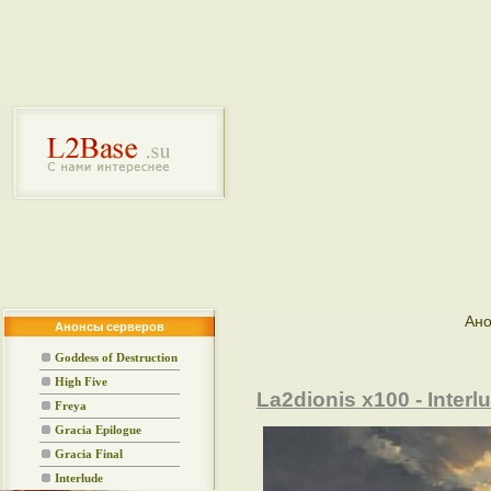
Ано
Анонсы серверов
Goddess of Destruction
High Five
La2dionis x100 - Interl
Freya
Gracia Epilogue
Gracia Final
Interlude