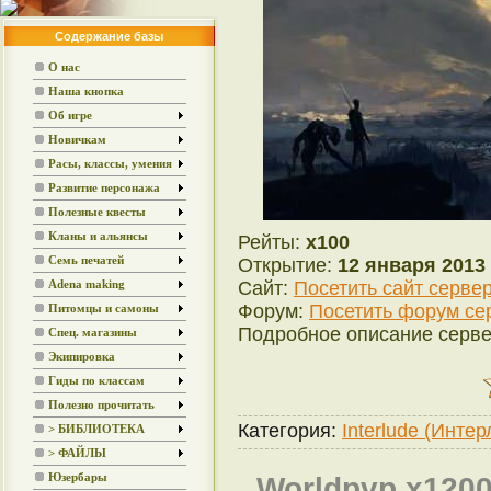
Содержание базы
О нас
Наша кнопка
Об игре
Новичкам
Расы, классы, умения
Развитие персонажа
Полезные квесты
Кланы и альянсы
Рейты:
x100
Семь печатей
Открытие:
12 января 2013 
Сайт:
Посетить сайт серве
Adena making
Форум:
Посетить форум се
Питомцы и самоны
Подробное описание серв
Спец. магазины
Экипировка
Гиды по классам
Полезно прочитать
Категория:
Interlude (Инте
> БИБЛИОТЕКА
> ФАЙЛЫ
Юзербары
Worldpvp x1200