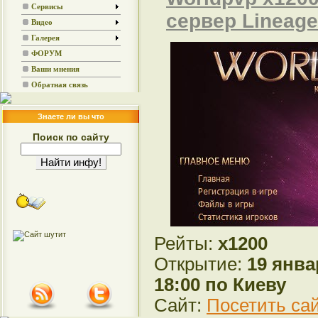
Сервисы
сервер Lineage
Видео
Галерея
ФОРУМ
Ваши мнения
Обратная связь
Знаете ли вы что
Поиск по сайту
Рейты:
x1200
Открытие:
19 янва
18:00 по Киеву
Сайт:
Посетить са