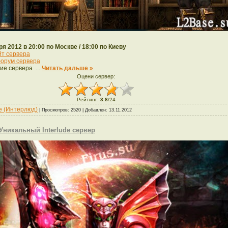
ря 2012 в 20:00 по Москве / 18:00 по Киеву
йт сервера
орум сервера
ие сервера
...
Читать дальше »
Оцени сервер:
Рейтинг
:
3.8
/
24
de (Интерлюд)
| Просмотров: 2520 | Добавлен:
13.11.2012
- Уникальный Interlude сервер