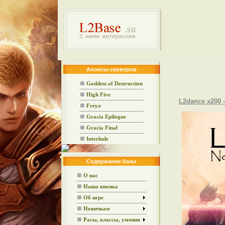
Анонсы серверов
Goddess of Destruction
High Five
L2dance x200 -
Freya
Gracia Epilogue
Gracia Final
Interlude
Содержание базы
О нас
Наша кнопка
Об игре
Новичкам
Расы, классы, умения