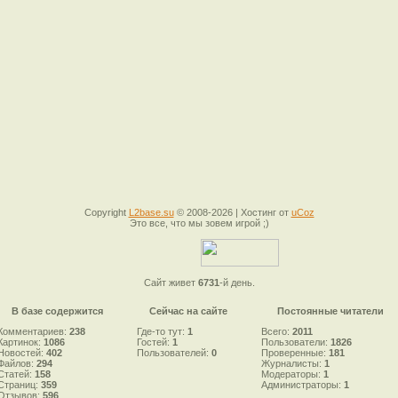
Copyright
L2base.su
© 2008-2026 |
Хостинг от
uCoz
Это все, что мы зовем игрой ;)
Сайт живет
6731
-й день.
В базе содержится
Сейчас на сайте
Постоянные читатели
Комментариев:
238
Где-то тут:
1
Всего:
2011
Картинок:
1086
Гостей:
1
Пользователи:
1826
Новостей:
402
Пользователей:
0
Проверенные:
181
Файлов:
294
Журналисты:
1
Статей:
158
Модераторы:
1
Страниц:
359
Администраторы:
1
Отзывов:
596