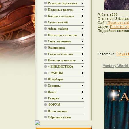
Развитие персонажа
Полезные квесты
Рейты:
x200
Кланы и альянсы
Открытие:
3 февра
Семь печатей
Сайт:
Посетить са
Форум:
Посетить ф
Adena making
Подробное описан
Питомцы и самоны
Спец. магазины
Экипировка
Категория:
Freya (
Гиды по классам
Полезно прочитать
Fantasy World
> БИБЛИОТЕКА
> ФАЙЛЫ
Юзербары
Сервисы
Видео
Галерея
ФОРУМ
Ваши мнения
Обратная связь