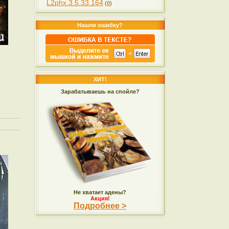
L2phx.3.5.33.164
(
0
)
Нашли ошибку?
ХИТ!
Зарабатываешь на спойле?
Не хватает адены?
Акция!
Подробнее >