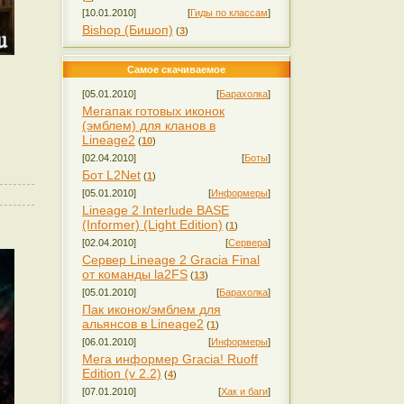
[10.01.2010]
[
Гиды по классам
]
Bishop (Бишоп)
(
3
)
Самое скачиваемое
[05.01.2010]
[
Барахолка
]
Мегапак готовых иконок
(эмблем) для кланов в
Lineage2
(
10
)
[02.04.2010]
[
Боты
]
Бот L2Net
(
1
)
[05.01.2010]
[
Информеры
]
Lineage 2 Interlude BASE
(Informer) (Light Edition)
(
1
)
[02.04.2010]
[
Сервера
]
Сервер Lineage 2 Gracia Final
от команды la2FS
(
13
)
[05.01.2010]
[
Барахолка
]
Пак иконок/эмблем для
альянсов в Lineage2
(
1
)
[06.01.2010]
[
Информеры
]
Мега информер Gracia! Ruoff
Edition (v 2.2)
(
4
)
[07.01.2010]
[
Хак и баги
]