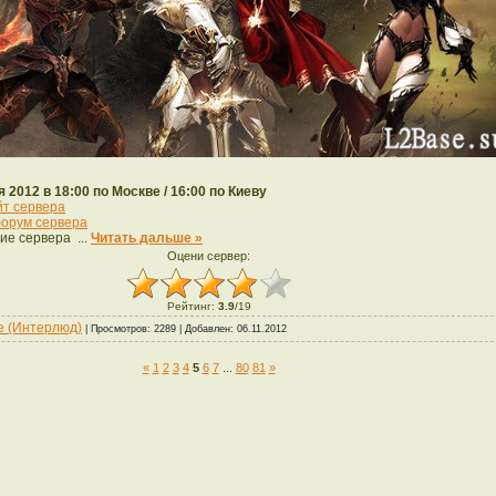
я 2012 в 18:00 по Москве / 16:00 по Киеву
йт сервера
орум сервера
ие сервера
...
Читать дальше »
Оцени сервер:
Рейтинг
:
3.9
/
19
de (Интерлюд)
| Просмотров: 2289 | Добавлен:
06.11.2012
«
1
2
3
4
5
6
7
...
80
81
»