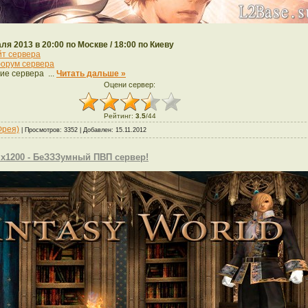
ля 2013 в 20:00 по Москве / 18:00 по Киеву
йт сервера
орум сервера
ие сервера
...
Читать дальше »
Оцени сервер:
Рейтинг
:
3.5
/
44
Фрея)
| Просмотров: 3352 | Добавлен:
15.11.2012
 x1200 - БеЗЗЗумный ПВП сервер!