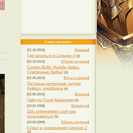
Самое читаемое
[21.10.2010]
[
Локации
]
Где качаться в Lineage 2
(
0
)
[02.10.2010]
[
Общие сведения
]
Combo Buffs (Комбо бафы,
Сдвоенные бафы)
(
0
)
[02.05.2010]
[
Петы и самоны
]
Питомцы-детеныши: кугуар,
буйвол, кукабарра
(
4
)
[02.05.2010]
[
Локации
]
Гайд по Соло Камалоке
(
0
)
[23.02.2008]
[
Заработок
]
l2dc.onlinewelten.com как
пользоваться
(
0
)
[10.03.2008]
[
Общие сведения
]
Сленг и сокращения Lineage 2
(
8
)