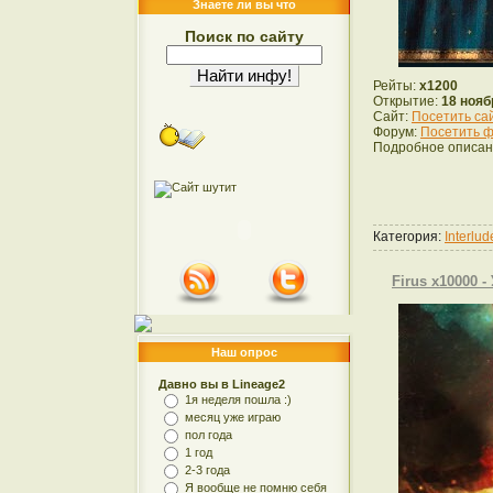
Знаете ли вы что
Поиск по сайту
Рейты:
x1200
Открытие:
18 нояб
Сайт:
Посетить са
Форум:
Посетить ф
Подробное описан
Категория:
Interlu
Firus x10000 
Наш опрос
Давно вы в Lineage2
1я неделя пошла :)
месяц уже играю
пол года
1 год
2-3 года
Я вообще не помню себя