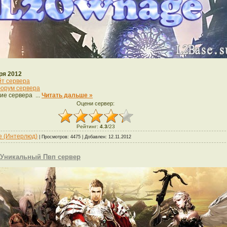
ря 2012
йт сервера
орум сервера
ие сервера
...
Читать дальше »
Оцени сервер:
Рейтинг
:
4.3
/
23
de (Интерлюд)
| Просмотров: 4475 | Добавлен:
12.11.2012
 - Уникальный Пвп сервер