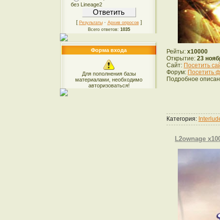
без Lineage2
[
·
]
Результаты
Архив опросов
Всего ответов:
1035
Форма входа
Рейты:
x10000
Открытие:
23 нояб
Сайт:
Посетить са
Форум:
Посетить ф
Для пополнения базы
Подробное описан
материалами, необходимо
авторизоваться!
Категория:
Interlu
L2ownage x1000