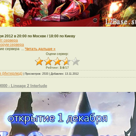
ря 2012 в 20:00 по Москве / 18:00 по Киеву
йт сервера
орум сервера
ие сервера
...
Читать дальше »
Оцени сервер:
Рейтинг
:
3.6
/
17
de (Интерлюд)
| Просмотров: 2533 | Добавлен:
13.11.2012
00 - Lineage 2 Interlude