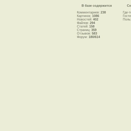
В базе содержится
Се
Комментариев:
238
Где-т
Картинок:
1086
Гост
Новостей:
402
Поль
Файлов:
294
Статей:
158
Страниц:
359
Отзывов:
583
Форум:
180/614