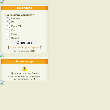
Наш опрос
Ваша любимая раса?
Human
Elf
Dark Elf
Orc
Dwarf
Kamael
[
·
]
Результаты
Архив опросов
Всего ответов:
1335
Форма входа
Для пополнения базы
материалами, необходимо
авторизоваться!