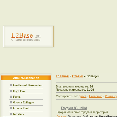
Главная
»
Статьи
» Локации
Анонсы серверов
Goddess of Destruction
В категории материалов:
26
Показано материалов:
21-26
High Five
Сортировать по:
Дате
·
Названию
·
Рейтингу
Freya
Gracia Epilogue
Глудин (Gludin)
Gracia Final
Глудин, описание города и территорий
Interlude
Локации
| Просмотров: 5493 |
Автор:
DreamMerchan