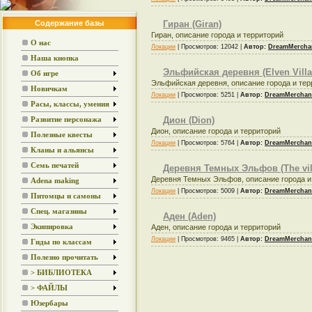
Гиран (Giran)
Содержание базы
Гиран, описание города и территорий
О нас
Локации
| Просмотров: 12042 |
Автор:
DreamMercha
Наша кнопка
Эльфийская деревня (Elven Villa
Об игре
Эльфийская деревня, описание города и тер
Новичкам
Локации
| Просмотров: 5251 |
Автор:
DreamMerchan
Расы, классы, умения
Дион (Dion)
Развитие персонажа
Дион, описание города и территорий
Полезные квесты
Локации
| Просмотров: 5764 |
Автор:
DreamMerchan
Кланы и альянсы
Семь печатей
Деревня Темных Эльфов (The vill
Деревня Темных Эльфов, описание города и
Adena making
Локации
| Просмотров: 5009 |
Автор:
DreamMerchan
Питомцы и самоны
Спец. магазины
Аден (Aden)
Аден, описание города и территорий
Экипировка
Локации
| Просмотров: 9465 |
Автор:
DreamMerchan
Гиды по классам
Полезно прочитать
> БИБЛИОТЕКА
> ФАЙЛЫ
Юзербары