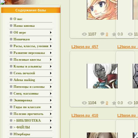
23.01.2009
Содержание базы
admin
О нас
Наша кнопка
Об игре
1107
0
0.0
11
Новичкам
Расы, классы, умения
L2base.su_457
L2base.su_
Развитие персонажа
Полезные квесты
Кланы и альянсы
23.01.2009
Семь печатей
Adena making
admin
Питомцы и самоны
Спец. магазины
Экипировка
1104
0
0.0
10
Гиды по классам
Полезно прочитать
L2base.su_410
L2base.su_
> БИБЛИОТЕКА
> ФАЙЛЫ
Юзербары