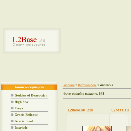
Главная
»
Фотоальбом
» Аватары
Анонсы серверов
Фотографий в разделе:
648
Goddess of Destruction
High Five
Freya
L2base.su_218
L2base.su_
Gracia Epilogue
Gracia Final
Interlude