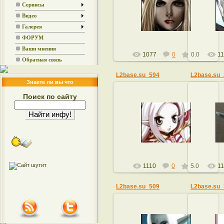
23.01.2009
Сервисы
Видео
admin
Галерея
ФОРУМ
Ваши мнения
1077
0
0.0
11
Обратная связь
L2base.su_594
L2base.su_
Знаете ли вы что
Поиск по сайту
23.01.2009
admin
1110
0
5.0
11
L2base.su_509
L2base.su_