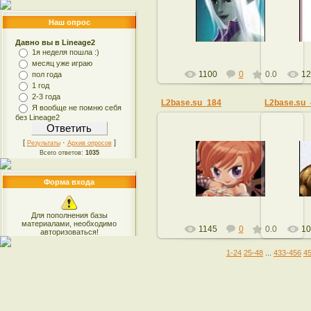
23.01.2009
Наш опрос
admin
Давно вы в Lineage2
1я неделя пошла :)
месяц уже играю
1100
0
0.0
12
пол года
1 год
2-3 года
L2base.su_184
L2base.su_
Я вообще не помню себя
без Lineage2
[
·
]
Результаты
Архив опросов
Всего ответов:
1035
23.01.2009
admin
Форма входа
Для пополнения базы
материалами, необходимо
1145
0
0.0
10
авторизоваться!
1-24
25-48
...
433-456
4