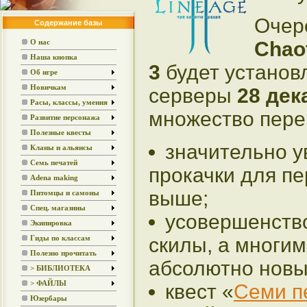
Очер
Содержание базы
Chaot
О нас
Наша кнопка
3
будет установ
Об игре
Новичкам
серверы
28 дек
Расы, классы, умения
множество пере
Развитие персонажа
Полезные квесты
значительно у
Кланы и альянсы
Семь печатей
прокачки для пе
Adena making
выше;
Питомцы и самоны
Спец. магазины
усовершенств
Экипировка
скилы, а многи
Гиды по классам
Полезно прочитать
абсолютно новы
> БИБЛИОТЕКА
> ФАЙЛЫ
квест «
Семи п
Юзербары