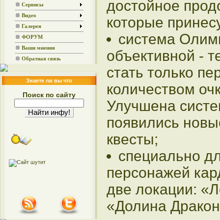
достойное прод
Сервисы
Видео
которые принес
Галерея
система Олим
ФОРУМ
Ваши мнения
объективной - т
Обратная связь
стать только пе
Знаете ли вы что
количеством оч
Поиск по сайту
Улучшена систе
появились новы
квесты;
специально д
персонажей кар
две локации: «Л
«Долина Дракон