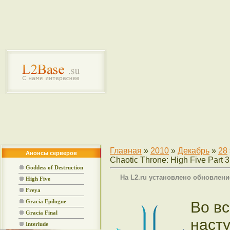
Главная
»
2010
»
Декабрь
»
28
Анонсы серверов
Chaotic Throne: High Five Part 3
Goddess of Destruction
На L2.ru установлено обновление 
High Five
Freya
Во в
Gracia Epilogue
Gracia Final
насту
Interlude