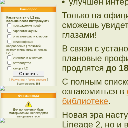
улучшен инте
Наш опрос
Только на офиц
Какие статьи о L2 вас
больше всего интересуют?
сможешь увидет
прохождение проф
заработок адены
глазами!
описание рас и классов
философские
В связи с устан
направления (7печатей,
исторя мира, вред и польза
L2...)
плановые профи
о кланах и альянсах
ботоводство
продлятся
до 1
юмор в L2
С полным списк
[
·
]
Результаты
Архив опросов
Всего ответов:
888
ознакомиться в
Форма входа
библиотеке
.
Для пополнения базы
Новая эра насту
материалами, необходимо
авторизоваться!
Lineage 2, но и