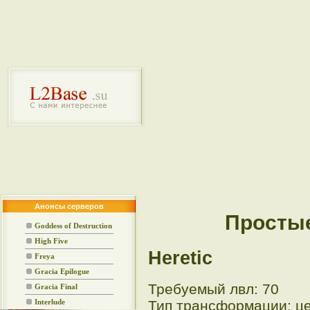
Анонсы серверов
Просты
Goddess of Destruction
High Five
Heretic
Freya
Gracia Epilogue
Требуемый лвл: 70
Gracia Final
Тип трансформации: ц
Interlude