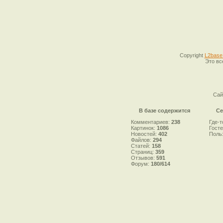
Copyright
L2base
Это вс
Сай
В базе содержится
Се
Комментариев:
238
Где-т
Картинок:
1086
Гост
Новостей:
402
Поль
Файлов:
294
Статей:
158
Страниц:
359
Отзывов:
591
Форум:
180/614