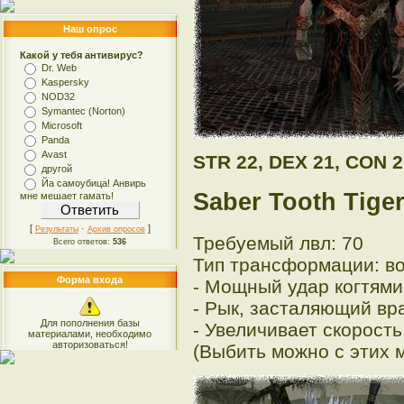
Наш опрос
Какой у тебя антивирус?
Dr. Web
Kaspersky
NOD32
Symantec (Norton)
Microsoft
Panda
Avast
STR 22, DEX 21, CON 2
другой
Йа самоубица! Анвирь
Saber Tooth Tige
мне мешает гамать!
[
·
]
Результаты
Архив опросов
Требуемый лвл: 70
Всего ответов:
536
Тип трансформации: в
Форма входа
- Мощный удар когтями
- Рык, засталяющий вра
Для пополнения базы
- Увеличивает скорость
материалами, необходимо
авторизоваться!
(Выбить можно с этих 