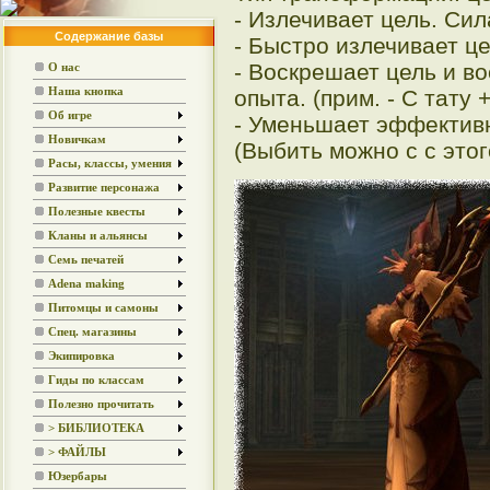
- Излечивает цель. Сил
Содержание базы
- Быстро излечивает це
- Воскрешает цель и в
О нас
Наша кнопка
опыта. (прим. - С тату 
Об игре
- Уменьшает эффективн
Новичкам
(Выбить можно с с этог
Расы, классы, умения
Развитие персонажа
Полезные квесты
Кланы и альянсы
Семь печатей
Adena making
Питомцы и самоны
Спец. магазины
Экипировка
Гиды по классам
Полезно прочитать
> БИБЛИОТЕКА
> ФАЙЛЫ
Юзербары