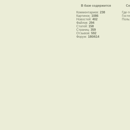
В базе содержится
Се
Комментариев:
238
Где-т
Картинок:
1086
Гост
Новостей:
402
Поль
Файлов:
294
Статей:
158
Страниц:
359
Отзывов:
592
Форум:
180/614