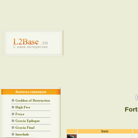
Анонсы серверов
Goddess of Destruction
High Five
For
Freya
Gracia Epilogue
Gracia Final
Item
Interlude