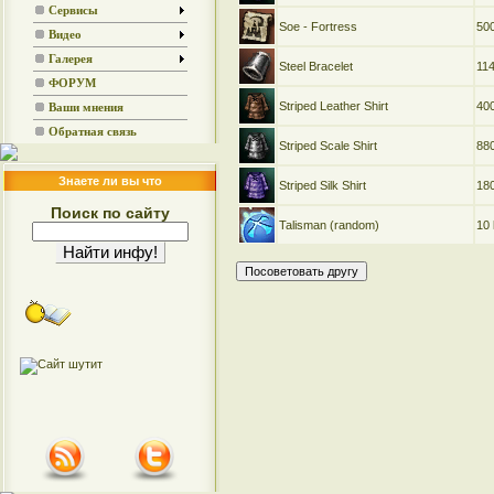
Сервисы
Soe - Fortress
50
Видео
Галерея
Steel Bracelet
114
ФОРУМ
Striped Leather Shirt
400
Ваши мнения
Обратная связь
Striped Scale Shirt
880
Знаете ли вы что
Striped Silk Shirt
180
Поиск по сайту
Talisman (random)
10 