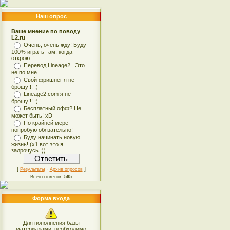
Наш опрос
Ваше мнение по поводу
L2.ru
Очень, очень жду! Буду
100% играть там, когда
откроют!
Перевод Lineage2.. Это
не по мне..
Свой фришнег я не
брошу!!! ;)
Lineage2.com я не
брошу!!! ;)
Бесплатный офф? Не
может быть! xD
По крайней мере
попробую обязательно!
Буду начинать новую
жизнь! (x1 вот это я
задрочусь :))
[
·
]
Результаты
Архив опросов
Всего ответов:
565
Форма входа
Для пополнения базы
материалами, необходимо