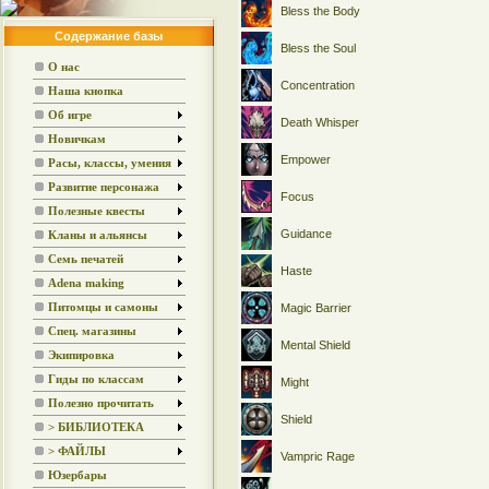
Bless the Body
Содержание базы
Bless the Soul
О нас
Concentration
Наша кнопка
Об игре
Death Whisper
Новичкам
Empower
Расы, классы, умения
Развитие персонажа
Focus
Полезные квесты
Guidance
Кланы и альянсы
Семь печатей
Haste
Adena making
Питомцы и самоны
Magic Barrier
Спец. магазины
Mental Shield
Экипировка
Гиды по классам
Might
Полезно прочитать
Shield
> БИБЛИОТЕКА
> ФАЙЛЫ
Vampric Rage
Юзербары