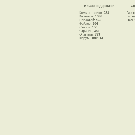
В базе содержится
Се
Комментариев:
238
Где-т
Картинок:
1086
Гост
Новостей:
402
Поль
Файлов:
294
Статей:
158
Страниц:
359
Отзывов:
593
Форум:
180/614