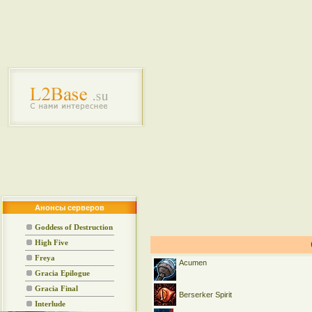
Анонсы серверов
Goddess of Destruction
High Five
Freya
Acumen
Gracia Epilogue
Gracia Final
Berserker Spirit
Interlude