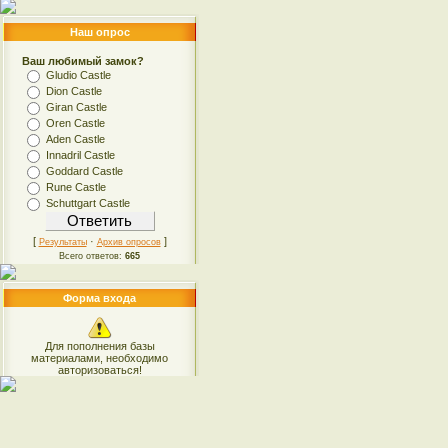
Наш опрос
Ваш любимый замок?
Gludio Castle
Dion Castle
Giran Castle
Oren Castle
Aden Castle
Innadril Castle
Goddard Castle
Rune Castle
Schuttgart Castle
[
·
]
Результаты
Архив опросов
Всего ответов:
665
Форма входа
Для пополнения базы
материалами, необходимо
авторизоваться!