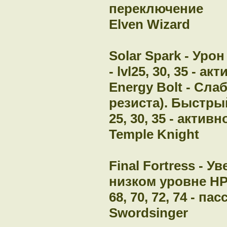
переключение
Elven Wizard
Solar Spark - Уро
- lvl25, 30, 35 - а
Energy Bolt - Сла
резиста). Быстрый 
25, 30, 35 - активн
Temple Knight
Final Fortress - 
низком уровне HP - 
68, 70, 72, 74 - п
Swordsinger