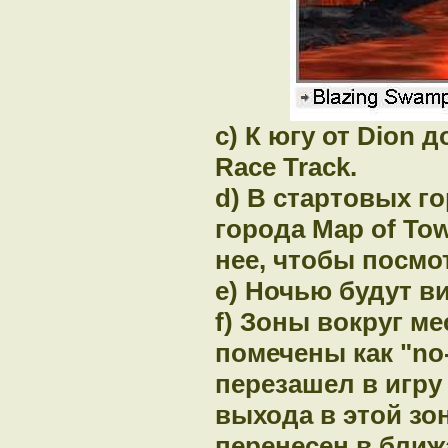
с) К югу от Dion
Race Track.
d) В стартовых г
города Map of Tow
нее, чтобы посмо
e) Ночью будут в
f) Зоны вокруг ме
помечены как "no-
перезашел в игру
выхода в этой зо
перенесен в ближ