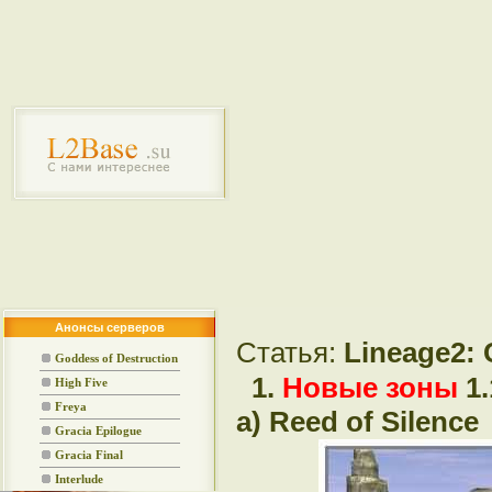
Анонсы серверов
Статья:
Lineage2: 
Goddess of Destruction
1.
Новые зоны
1.
High Five
Freya
a) Reed of Silence
Gracia Epilogue
Gracia Final
Interlude