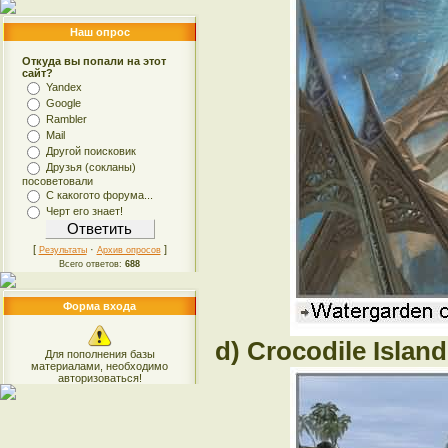
Наш опрос
Откуда вы попали на этот
сайт?
Yandex
Google
Rambler
Mail
Другой поисковик
Друзья (сокланы)
посоветовали
С какогото форума...
Черт его знает!
[
·
]
Результаты
Архив опросов
Всего ответов:
688
Форма входа
d) Crocodile Island
Для пополнения базы
материалами, необходимо
авторизоваться!