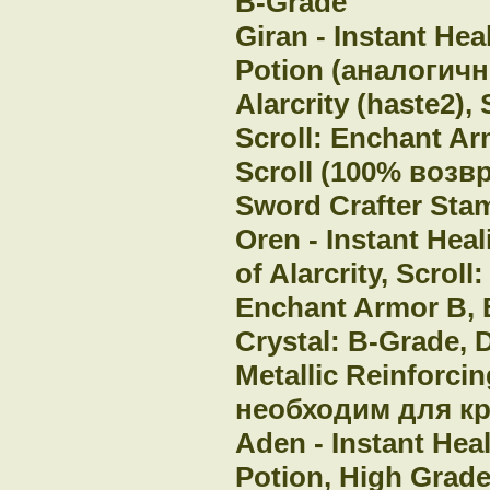
B-Grade
Giran - Instant He
Potion (аналогичн
Alarcrity (haste2)
Scroll: Enchant Ar
Scroll (100% возвр
Sword Crafter Sta
Oren - Instant Hea
of Alarcrity, Scrol
Enchant Armor B, B
Crystal: B-Grade, 
Metallic Reinforc
необходим для кр
Aden - Instant Hea
Potion, High Grade 