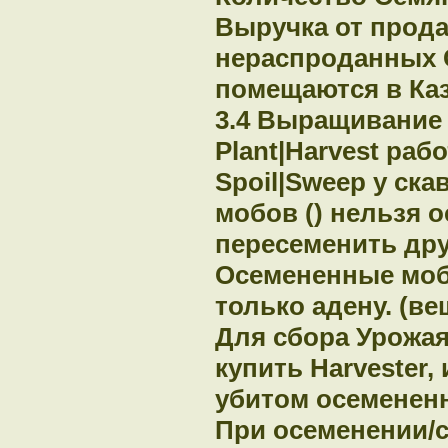
Выручка от прода
нераспроданных 
помещаются в Каз
3.4 Выращивание 
Plant|Harvest раб
Spoil|Sweep у ск
мобов () нельзя о
пересеменить дру
Осемененные моб
только адену. (ве
Для сбора Урожая
купить Harvester,
убитом осеменен
При осеменении/