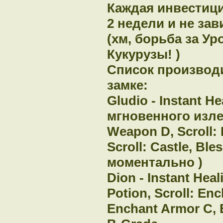
Каждая инвестици
2 недели и не за
(хм, борьба за Ур
Кукурузы! )
Список производ
замке:
Gludio - Instant H
мгновенного излеч
Weapon D, Scroll:
Scroll: Castle, Bl
моментально )
Dion - Instant Hea
Potion, Scroll: En
Enchant Armor C, E