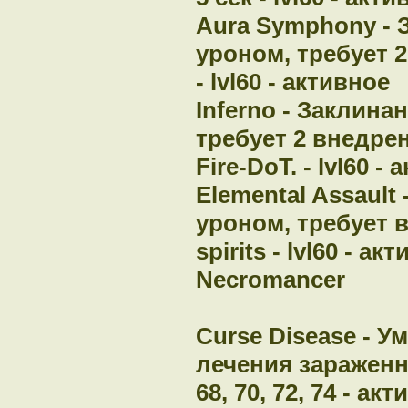
Aura Symphony -
уроном, требует 2
- lvl60 - активное
Inferno - Заклин
требует 2 внедрен
Fire-DoT. - lvl60 -
Elemental Assaul
уроном, требует в
spirits - lvl60 - ак
Necromancer
Curse Disease - 
лечения зараженной
68, 70, 72, 74 - ак