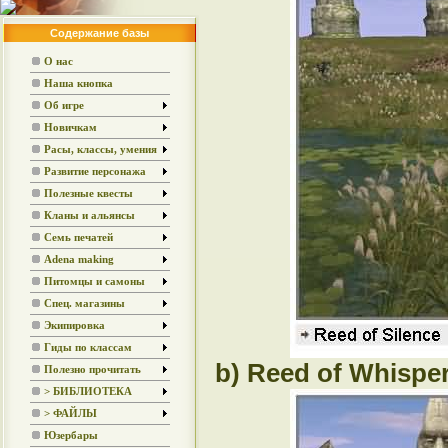
Содержание базы
О нас
Наша кнопка
Об игре
Новичкам
Расы, классы, умения
Развитие персонажа
Полезные квесты
Кланы и альянсы
Семь печатей
Adena making
Питомцы и самоны
Спец. магазины
Экипировка
Гиды по классам
b) Reed of Whispe
Полезно прочитать
> БИБЛИОТЕКА
> ФАЙЛЫ
Юзербары