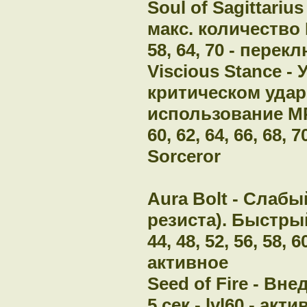
Soul of Sagittari
макс. количество 
58, 64, 70 - перек
Viscious Stance -
критическом удар
использование MP - 
60, 62, 64, 66, 68,
Sorceror
Aura Bolt - Слабы
резиста). Быстрый 
44, 48, 52, 56, 58, 60
активное
Seed of Fire - Внед
5 сек - lvl60 - акт