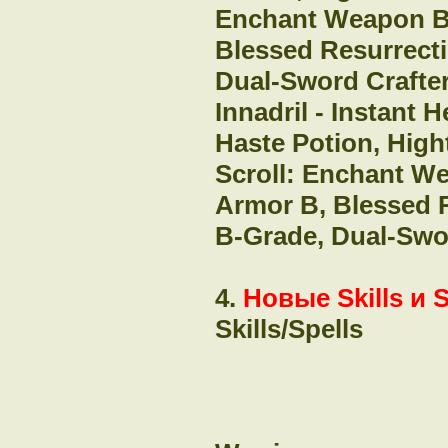
Enchant Weapon B,
Blessed Resurrecti
Dual-Sword Crafte
Innadril - Instant 
Haste Potion, Hight
Scroll: Enchant We
Armor B, Blessed R
B-Grade, Dual-Swo
4.
Новые Skills и S
Skills/Spells