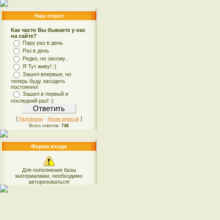
Наш опрос
Как часто Вы бываете у нас
на сайте?
Пару раз в день
Раз в день
Редко, но захожу...
Я Тут живу! :)
Зашел впервые, но
теперь буду заходить
постоянно!
Зашел в первый и
последний раз! :(
[
·
]
Результаты
Архив опросов
Всего ответов:
748
Форма входа
Для пополнения базы
материалами, необходимо
авторизоваться!