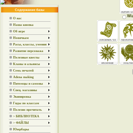
Содержание базы
Wi
О нас
Наша кнопка
Об игре
Новичкам
Расы, классы, умения
Развитие персонажа
Полезные квесты
Кланы и альянсы
Семь печатей
Adena making
Питомцы и самоны
Спец. магазины
Экипировка
Гиды по классам
Полезно прочитать
> БИБЛИОТЕКА
> ФАЙЛЫ
Юзербары