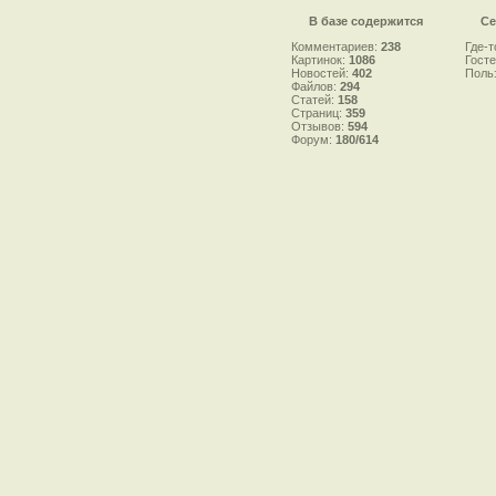
В базе содержится
Се
Комментариев:
238
Где-т
Картинок:
1086
Гост
Новостей:
402
Поль
Файлов:
294
Статей:
158
Страниц:
359
Отзывов:
594
Форум:
180/614